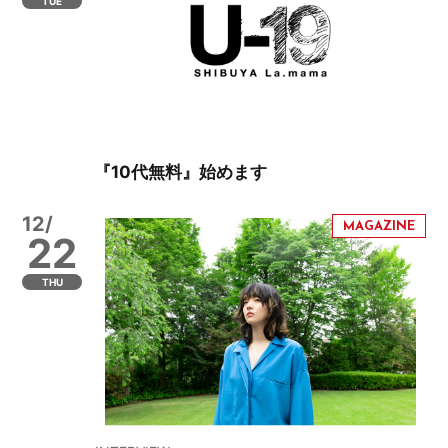
TUE
『10代無料』始めます
12/
22
THU