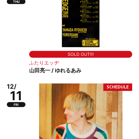
THU
SOLD OUT!!!
ふたりエッヂ
山田亮一 / ゆれるあみ
12/
11
FRI