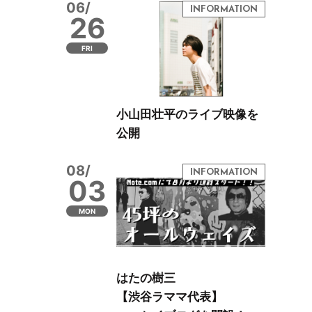
06/
26
FRI
小山田壮平のライブ映像を
公開
08/
03
MON
はたの樹三
【渋谷ラママ代表】