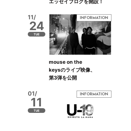
エッセイブログを開設！
11/
24
TUE
mouse on the
keysのライブ映像、
第3弾を公開
01/
11
TUE