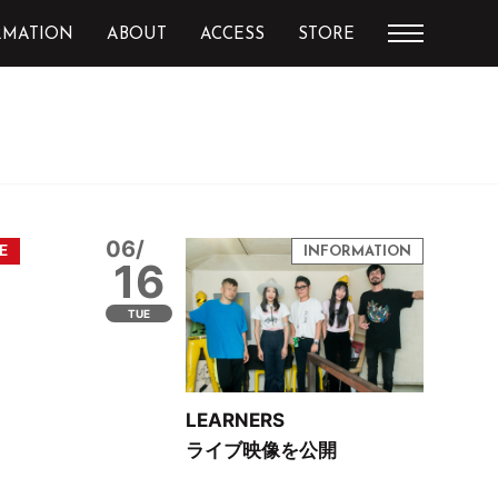
RMATION
ABOUT
ACCESS
STORE
06/
16
TUE
LEARNERS
ライブ映像を公開