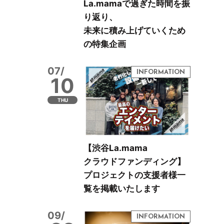
La.mamaで過ぎた時間を振
り返り、
未来に積み上げていくため
の特集企画
07/
10
THU
【渋谷La.mama
クラウドファンディング】
プロジェクトの支援者様一
覧を掲載いたします
09/