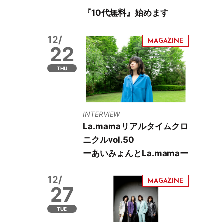
『10代無料』始めます
12/
22
THU
INTERVIEW
La.mamaリアルタイムクロ
ニクルvol.50
ーあいみょんとLa.mamaー
12/
27
TUE