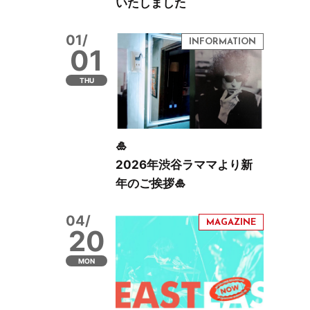
いたしました
01/
01
THU
🎍
2026年渋谷ラママより新
年のご挨拶🎍
04/
20
MON