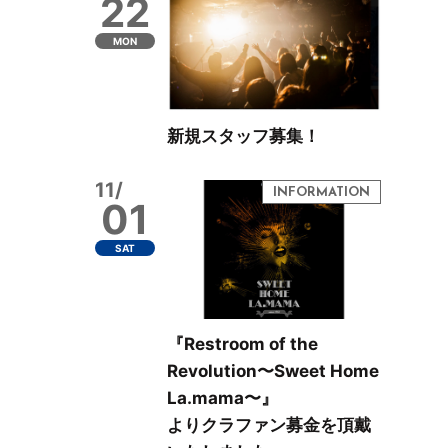
22
MON
新規スタッフ募集！
11/
01
SAT
『Restroom of the
Revolution〜Sweet Home
La.mama〜』
よりクラファン募金を頂戴