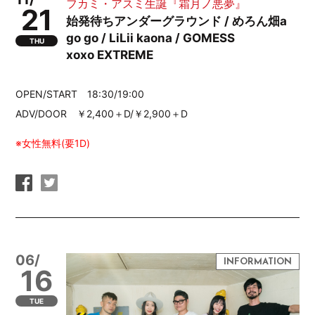
フカミ・アスミ生誕『霜月ノ悪夢』
21
始発待ちアンダーグラウンド / めろん畑a
go go / LiLii kaona / GOMESS
THU
xoxo EXTREME
OPEN/START 18:30/19:00
ADV/DOOR ￥2,400＋D/￥2,900＋D
※女性無料(要1D)
06/
16
TUE