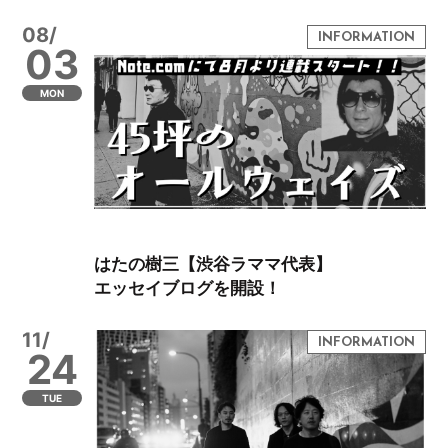
08/
03
MON
はたの樹三【渋谷ラママ代表】
エッセイブログを開設！
11/
24
TUE