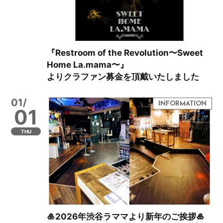
『Restroom of the Revolution〜Sweet
Home La.mama〜』
よりクラファン募金を頂戴いたしました
01/
01
THU
🎍2026年渋谷ラママより新年のご挨拶🎍