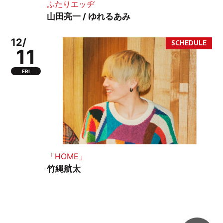
ふたりエッヂ
山田亮一 / ゆれるあみ
12/
11
FRI
「HOME」
竹縄航太