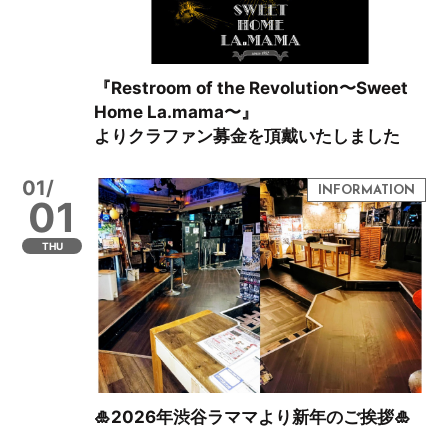
『Restroom of the Revolution〜Sweet
Home La.mama〜』
よりクラファン募金を頂戴いたしました
01/
01
THU
🎍2026年渋谷ラママより新年のご挨拶🎍