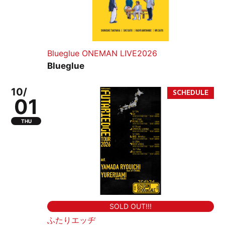
Blueglue ONEMAN LIVE2026
Blueglue
10/
01
THU
SOLD OUT!!!
ふたりエッヂ