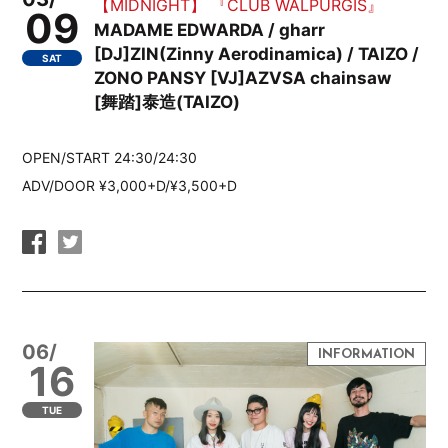
【MIDNIGHT】 『CLUB WALPURGIS』
09
MADAME EDWARDA / gharr
[DJ]ZIN(Zinny Aerodinamica) / TAIZO /
SAT
ZONO PANSY [VJ]AZVSA chainsaw
[舞踏]泰造(TAIZO)
OPEN/START 24:30/24:30
ADV/DOOR ¥3,000+D/¥3,500+D
06/
16
TUE