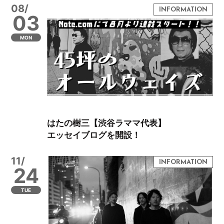
08/
03
MON
はたの樹三【渋谷ラママ代表】
エッセイブログを開設！
11/
24
TUE