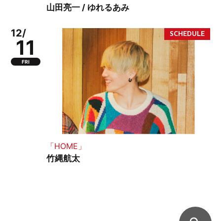
山田亮一 / ゆれるあみ
12/
11
FRI
「HOME」
竹縄航太