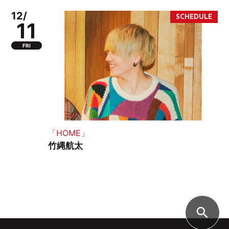
12/
11
FRI
「HOME」
竹縄航太
search