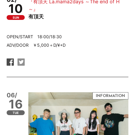
『有頂天 La.mama2days ～The end of H
10
～』
有頂天
SUN
OPEN/START 18:00/18:30
ADV/DOOR ￥5,000＋D/¥+D
06/
16
TUE