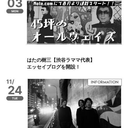
03
MON
はたの樹三【渋谷ラママ代表】
エッセイブログを開設！
11/
24
TUE