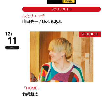
SOLD OUT!!!
ふたりエッヂ
山田亮一 / ゆれるあみ
12/
11
FRI
「HOME」
竹縄航太