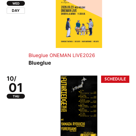
WED
DAY
Blueglue ONEMAN LIVE2026
Blueglue
10/
01
THU