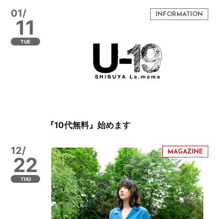
01/
11
TUE
『10代無料』始めます
12/
22
THU