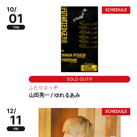
10/
01
THU
SOLD OUT!!!
ふたりエッヂ
山田亮一 / ゆれるあみ
12/
11
FRI