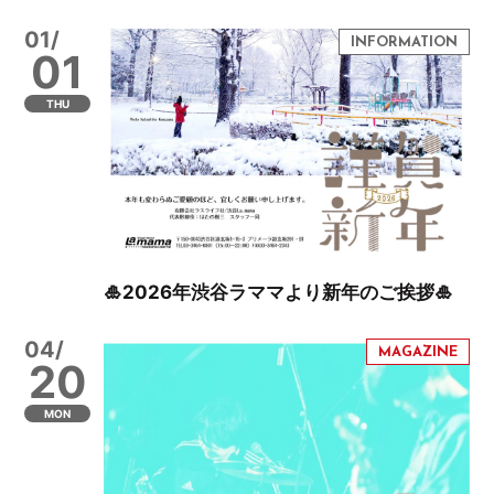
01/
01
THU
🎍2026年渋谷ラママより新年のご挨拶🎍
04/
20
MON