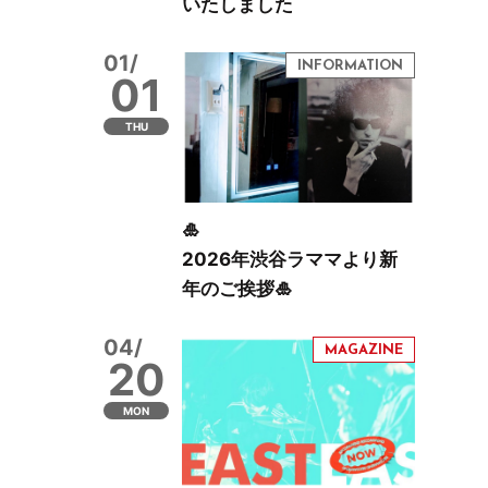
いたしました
01/
01
THU
🎍
2026年渋谷ラママより新
年のご挨拶🎍
04/
20
MON