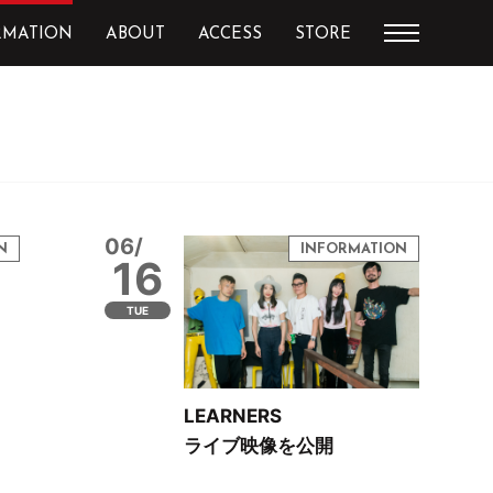
RMATION
ABOUT
ACCESS
STORE
06/
16
TUE
LEARNERS
ライブ映像を公開