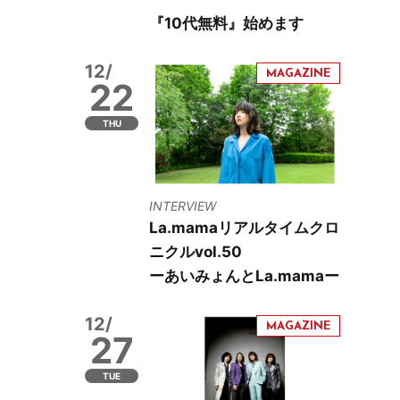
『10代無料』始めます
12/
22
THU
INTERVIEW
La.mamaリアルタイムクロ
ニクルvol.50
ーあいみょんとLa.mamaー
12/
27
TUE