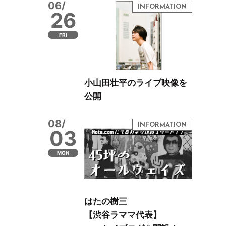
06/
26
FRI
小山田壮平のライブ映像を
公開
08/
03
MON
はたの樹三
【渋谷ラママ代表】