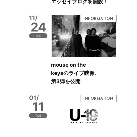
エッセイブログを開設！
11/
24
TUE
mouse on the
keysのライブ映像、
第3弾を公開
01/
11
TUE