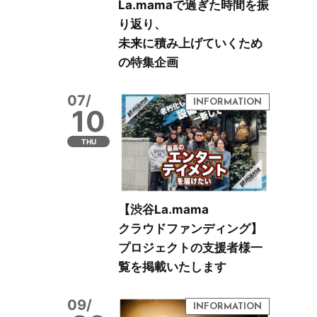
La.mamaで過ぎた時間を振
り返り、
未来に積み上げていくため
の特集企画
07/
10
THU
【渋谷La.mama
クラウドファンディング】
プロジェクトの支援者様一
覧を掲載いたします
09/