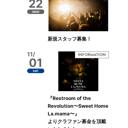
22
MON
新規スタッフ募集！
11/
01
SAT
『Restroom of the
Revolution〜Sweet Home
La.mama〜』
よりクラファン募金を頂戴