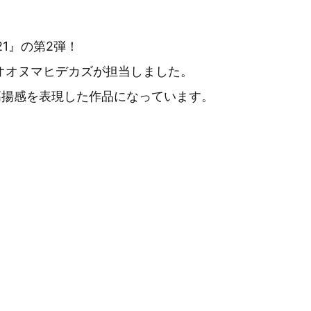
︎21』の第2弾！
るオオヌマヒデカズが担当しました。
の高揚感を表現した作品になっています。