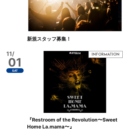
新規スタッフ募集！
11/
01
SAT
『Restroom of the Revolution〜Sweet
Home La.mama〜』