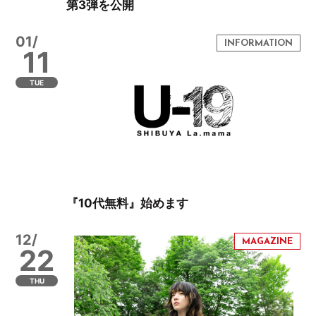
第3弾を公開
01/
11
TUE
『10代無料』始めます
12/
22
THU