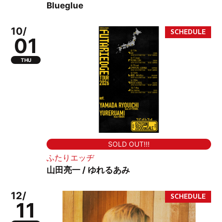
Blueglue
10/
01
THU
SOLD OUT!!!
ふたりエッヂ
山田亮一 / ゆれるあみ
12/
11