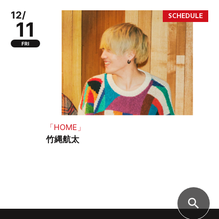
12/
11
FRI
「HOME」
竹縄航太
search