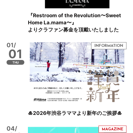
『Restroom of the Revolution〜Sweet
Home La.mama〜』
よりクラファン募金を頂戴いたしました
01/
01
THU
🎍2026年渋谷ラママより新年のご挨拶🎍
04/