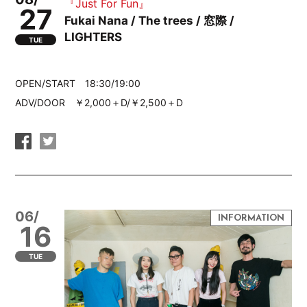
『Just For Fun』
27
Fukai Nana / The trees / 窓際 /
LIGHTERS
TUE
OPEN/START 18:30/19:00
ADV/DOOR ￥2,000＋D/￥2,500＋D
06/
16
TUE