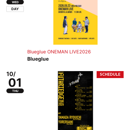
WED
DAY
Blueglue ONEMAN LIVE2026
Blueglue
10/
01
THU