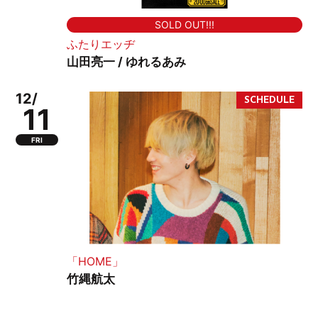
SOLD OUT!!!
ふたりエッヂ
山田亮一 / ゆれるあみ
12/
11
FRI
「HOME」
竹縄航太