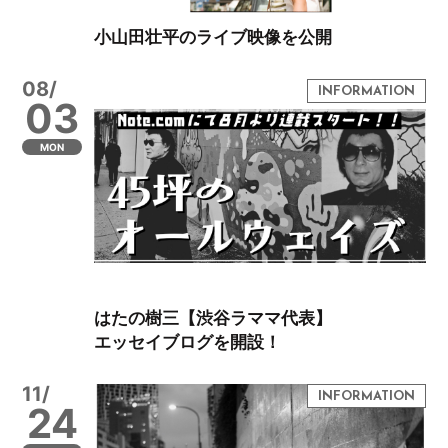
小山田壮平のライブ映像を公開
08/
03
MON
はたの樹三【渋谷ラママ代表】
エッセイブログを開設！
11/
24