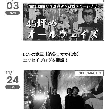
03
MON
はたの樹三【渋谷ラママ代表】
エッセイブログを開設！
11/
24
TUE