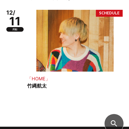
12/
11
FRI
「HOME」
竹縄航太
search