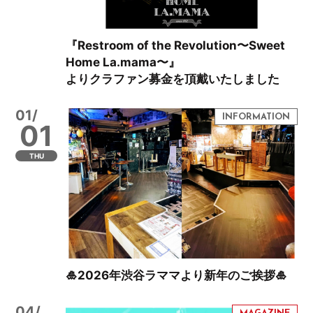
『Restroom of the Revolution〜Sweet
Home La.mama〜』
よりクラファン募金を頂戴いたしました
01/
01
THU
🎍2026年渋谷ラママより新年のご挨拶🎍
04/