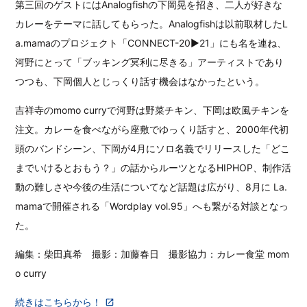
第三回のゲストにはAnalogfishの下岡晃を招き、二人が好きな
カレーをテーマに話してもらった。Analogfishは以前取材したL
a.mamaのプロジェクト「CONNECT-20▶︎21」にも名を連ね、
河野にとって「ブッキング冥利に尽きる」アーティストであり
つつも、下岡個人とじっくり話す機会はなかったという。
吉祥寺のmomo curryで河野は野菜チキン、下岡は欧風チキンを
注文。カレーを食べながら座敷でゆっくり話すと、2000年代初
頭のバンドシーン、下岡が4月にソロ名義でリリースした「どこ
までいけるとおもう？」の話からルーツとなるHIPHOP、制作活
動の難しさや今後の生活についてなど話題は広がり、8月に La.
mamaで開催される「Wordplay vol.95」へも繋がる対談となっ
た。
編集：柴田真希 撮影：加藤春日 撮影協力：カレー食堂 mom
o curry
続きはこちらから！