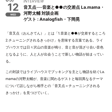
INTERVIEW
12
音叉点──音楽と●●の交差点 La.mama・
河野太輔 対談企画
WED
ゲスト : Analogfish・下岡晃
「音叉点（おんさてん）」とは「1.音楽と●●が交差するところ
2.チューニングされるきっかけ」を意味する言葉である。ライ
ブハウスでは日々沢山の音楽が鳴り、音と音が混ざり合い音色
となるように、人と人が出会うことで新しい物語が始まってい
る。
この対談ではライブハウスでブッキングを主とし物語を紡ぐLa.
mamaの河野太輔が、音楽に関わるゲストと毎回異なるテーマ
について話しながら相手との「音叉点＝チューニングされる
きっかけ」を見つけていく。