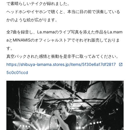
で素晴らしいテイクが録れました。
ヘッドホンやイヤホンで聴くと、本当に目の前で演奏している
かのような絵が広がります。
全7曲を録音し、La.mamaのライブ写真を添えた作品をLa.mam
aとMINAMISのオフィシャルストアでそれぞれ販売しておりま
す。
真空パックされた感情と衝動を是非手に取ってみてください。
https://shibuya-lamama.stores.jp/items/5f30e6a17df2817
5c0c01ccd