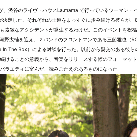
ON が、渋谷のライヴ・ハウスLa.mama で行っているツーマン・イベン
とが決定した。それぞれの王道をまっすぐに歩み続ける彼らが、8/2 
も素敵なアクシデントが発生するわけだ。このイベントを祝福
長・河野太輔を迎え、２バンドのフロントマンである三船雅也（ROTH
le In The Box）による対談を行った。以前から親交のある
続けることの意義から、音楽をリリースする際のフォーマット
バラエティに富んだ、読みごたえのあるものになった。