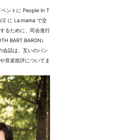
トに People In T
に La.mama で交
するために、司会進行
 BART BARON）
彼らの会話は、互いのバン
や音楽批評についてま