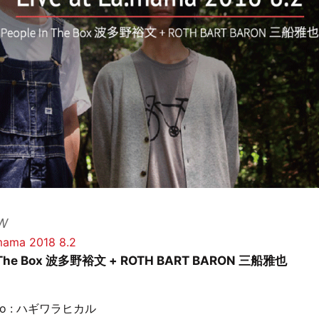
W
.mama 2018 8.2
n The Box 波多野裕文 + ROTH BART BARON 三船雅也
hoto : ハギワラヒカル