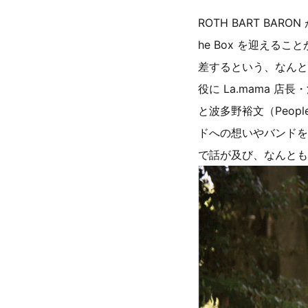
ROTH BART BAR
he Box を迎えるこ
差するという、なんと
役に La.mama 店
と波多野裕文（Peop
ドへの想いやバンドを
で話が及び、なんとも