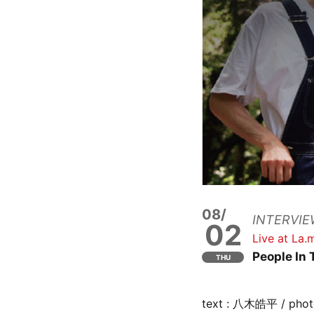
08/
INTERVIE
02
Live at La
People I
THU
text : 八木皓平 / p