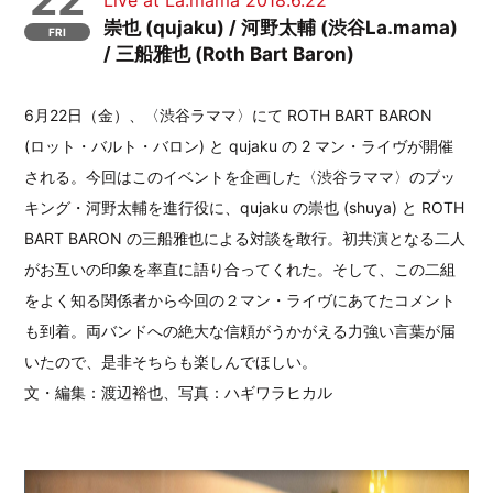
崇也 (qujaku) / 河野太輔 (渋谷La.mama)
FRI
/ 三船雅也 (Roth Bart Baron)
6月22日（金）、〈渋谷ラママ〉にて ROTH BART BARON
(ロット・バルト・バロン) と qujaku の 2 マン・ライヴが開催
される。今回はこのイベントを企画した〈渋谷ラママ〉のブッ
キング・河野太輔を進行役に、qujaku の崇也 (shuya) と ROTH
BART BARON の三船雅也による対談を敢行。初共演となる二人
がお互いの印象を率直に語り合ってくれた。そして、この二組
をよく知る関係者から今回の２マン・ライヴにあてたコメント
も到着。両バンドへの絶大な信頼がうかがえる力強い言葉が届
いたので、是非そちらも楽しんでほしい。
文・編集：渡辺裕也、写真：ハギワラヒカル