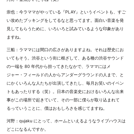
崇也：今ラママがやっている『PLAY』というイベントも、すご
い攻めたブッキングをしてるなと思ってます。面白い音楽を発
見してもらうために、いろいろと試みているような印象があり
ますね。
三船：ラママには間口の広さがありますよね。それは歴史にお
いてもそう。渋谷という街に根ざして、ある種の渋谷サウンド
の一端を 80 年代から担ってきたなかで、ラママにはメ
ジャー・フィールドの人からアンダーグラウンドの人まで、と
にかくいろんな人たちが出演してきたし、毎月お笑いのイベン
トもあったりする（笑）。日本の音楽史におけるいろんな出来
事がこの場所で起きていて、その一部に僕らが取り込まれて
るっていうことに、僕はおもしろさを感じてますね。
河野：qujaku にとって、ホームといえるようなライブハウスは
どこになるんですか。