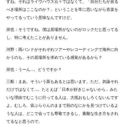
すね。それはライヴハウス云々ではなくて、「自分たちが居る
べき場所はここなのか？」ということを常に思いながら音楽を
やってるっていう意味なんですけど。
崇也：そうですね。僕は居場所がないのがロックだと思ってる
し、特に考えたことがありません。
河野：両バンドがそれぞれツアーやレコーディングで海外に向
かうのも、その居場所を求めている感覚があるから？
崇也：うーん…。どうですか？
三船：まあ、そういう面もあるとは思います。ただ、勿論それ
だけではなくて…。たとえば「日本が好きじゃないから」みた
いな理由でむこうに行ってる人は、大抵おもしろくないんです
よ。むしろ、宙ぶらりんのままで別のなにかを見つけているよ
うな人は、どこで会っても尊敬できるし、素敵な生き方をされ
てるなと思うので。