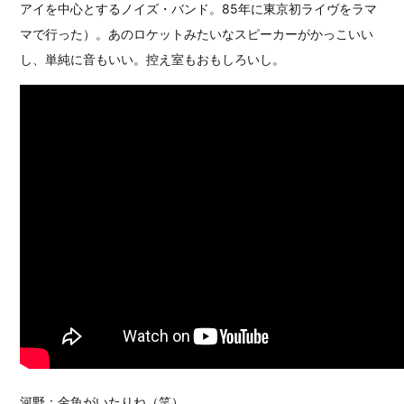
アイを中心とするノイズ・バンド。85年に東京初ライヴをラマ
マで行った）。あのロケットみたいなスピーカーがかっこいい
し、単純に音もいい。控え室もおもしろいし。
河野：金魚がいたりね（笑）