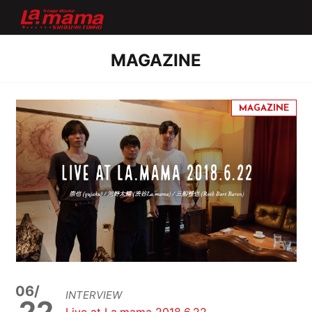
MAGAZINE
06/
INTERVIEW
22
Live at La.mama 2018.6.22