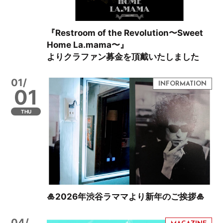
『Restroom of the Revolution〜Sweet
Home La.mama〜』
よりクラファン募金を頂戴いたしました
01/
01
THU
🎍2026年渋谷ラママより新年のご挨拶🎍
04/