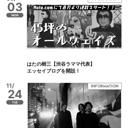
03
MON
はたの樹三【渋谷ラママ代表】
エッセイブログを開設！
11/
24
TUE