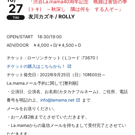
『渋谷La.mama40周年記念 晩鐘は黄昏の季
27
(トキ) ～秋深し 隣は何を する人ぞ～』
友川カズキ / ROLLY
THU
OPEN/START 18:30/19:00
ADV/DOOR ￥4,000＋D/￥4,500＋D
チケット : ローソンチケット ( Lコード :73670 )
チケットの購入はこちらから！
チケット発売日 : 2022年9月25日（日）10時00分～
La.mamaメール予約に関して[整列順]
・公演日、公演名、お名前(カタカナフルネーム)、ご住所、電話
番号を明記の上、
info@lamama.net
まで
メールをお送りください。
・お一人様2枚までとさせていただきます。
・La.mamaからの返信メールを持ちまして受付完了とさせてい
ただきます。