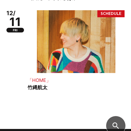
12/
11
FRI
「HOME」
竹縄航太
search