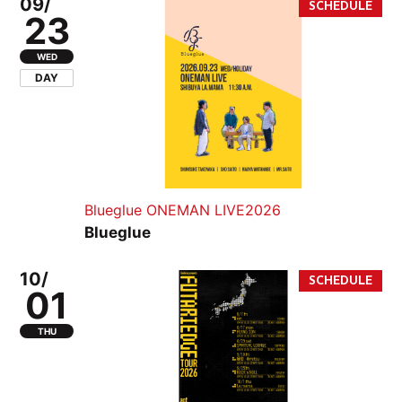
09/
23
WED
DAY
Blueglue ONEMAN LIVE2026
Blueglue
10/
01
THU