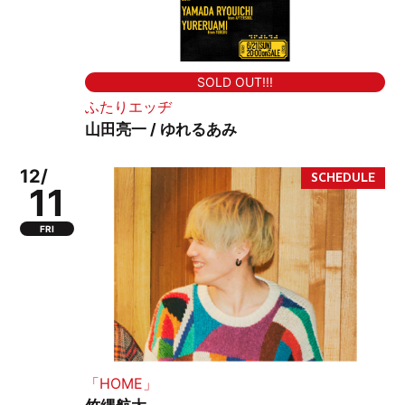
SOLD OUT!!!
ふたりエッヂ
山田亮一 / ゆれるあみ
12/
11
FRI
「HOME」