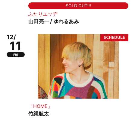
SOLD OUT!!!
ふたりエッヂ
山田亮一 / ゆれるあみ
12/
11
FRI
「HOME」
竹縄航太