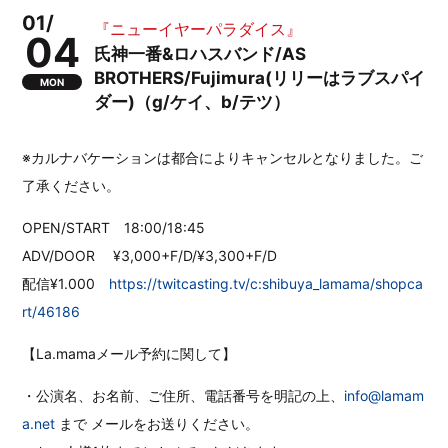
01/
『ニューイヤーパラダイス』
04
氏神一番&ロハスバンド/AS
BROTHERS/Fujimura(リリーはラブスパイ
MON
ダー)（g/ケイ、b/テツ）
※カルナバケーションは都合によりキャンセルとなりました。ご
了承ください。
OPEN/START 18:00/18:45
ADV/DOOR ¥3,000+F/D/¥3,300+F/D
配信¥1.000
https://twitcasting.tv/c:shibuya_lamama/shopca
rt/46186
【La.mamaメール予約に関して】
・公演名、お名前、ご住所、電話番号を明記の上、
info@lamam
a.net
まで メールをお送りください。