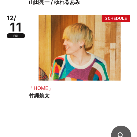
山田亮一 / ゆれるあみ
12/
11
FRI
「HOME」
竹縄航太
search