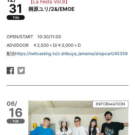
【La Festa Vol.9】
31
桐原ユリ/2&/EMOE
THU
OPEN/START 10:30/11:00
ADV/DOOR ￥2,500＋D/￥3,000＋D
配信
https://twitcasting.tv/c:shibuya_lamama/shopcart/45359
06/
16
TUE