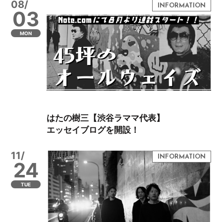
08/
03
MON
はたの樹三【渋谷ラママ代表】
エッセイブログを開設！
11/
24
TUE