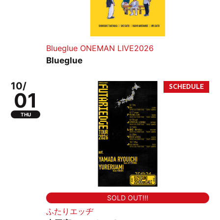
Blueglue ONEMAN LIVE2026
Blueglue
10/
01
THU
SOLD OUT!!!
ふたりエッヂ