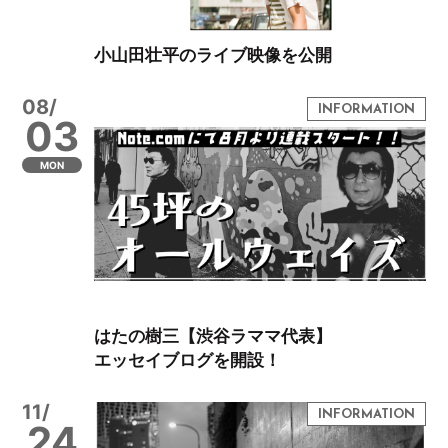
小山田壮平のライブ映像を公開
08/
03
MON
はたの樹三【渋谷ラママ代表】
エッセイブログを開設！
11/
24