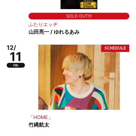
SOLD OUT!!!
ふたりエッヂ
山田亮一 / ゆれるあみ
12/
11
FRI
「HOME」
竹縄航太