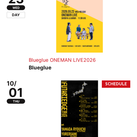
WED
DAY
Blueglue ONEMAN LIVE2026
Blueglue
10/
01
THU