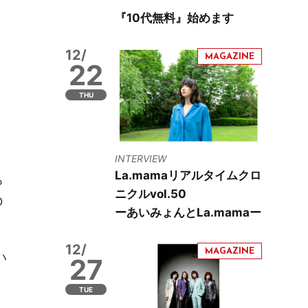
『10代無料』始めます
12/
22
THU
INTERVIEW
La.mamaリアルタイムクロ
も
ニクルvol.50
O
ーあいみょんとLa.mamaー
12/
ハ
27
TUE