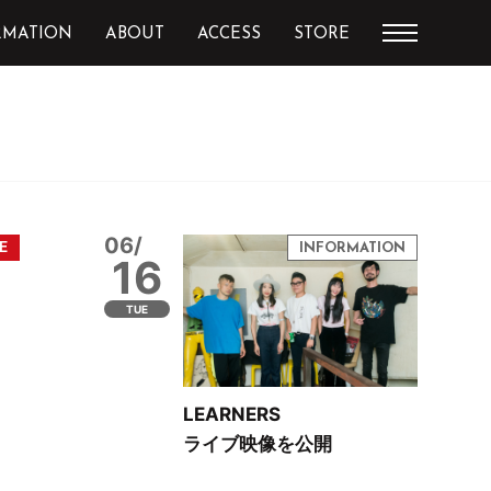
RMATION
ABOUT
ACCESS
STORE
06/
16
TUE
LEARNERS
ライブ映像を公開