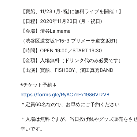
【寶船、11/23 (月･祝)に無料ライブを開催！】
【日程】2020年11月23日 (月・祝日)
【会場】渋谷La.mama
（渋谷区道玄坂1-15-3 プリメーラ道玄坂B1）
【時間】OPEN 19:00／START 19:30
【金額】入場無料（ドリンク代のみ必要です）
【出演】寶船、FISHBOY、濱田真秀BAND
◉チケット予約↓
https://forms.gle/RyAC7eFx1986VrzV8
＊定員60名なので、お早めにご予約ください！
＊入場は無料ですが、当日投げ銭やグッズ販売をさ
幸いです。