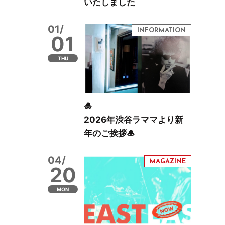
いたしました
01/
01
THU
🎍
2026年渋谷ラママより新
年のご挨拶🎍
04/
20
MON