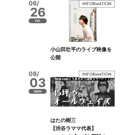
06/
26
FRI
小山田壮平のライブ映像を
公開
08/
03
MON
はたの樹三
【渋谷ラママ代表】