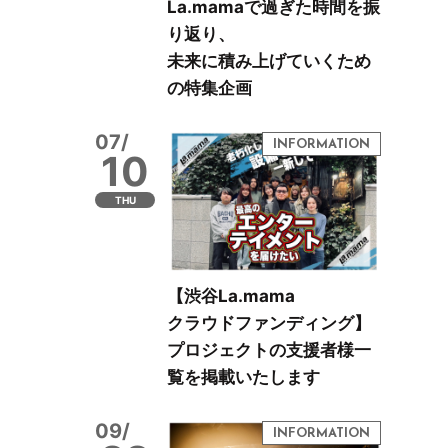
La.mamaで過ぎた時間を振
り返り、
未来に積み上げていくため
の特集企画
07/
10
THU
【渋谷La.mama
クラウドファンディング】
プロジェクトの支援者様一
覧を掲載いたします
09/