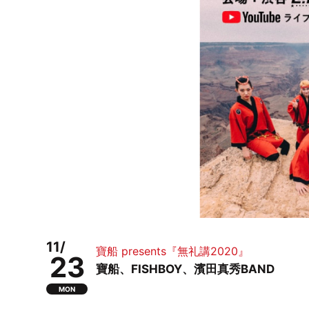
11/
寶船 presents『無礼講2020』
23
寶船、FISHBOY、濱田真秀BAND
MON