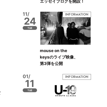
エッセイブログを開設！
11/
24
TUE
mouse on the
keysのライブ映像、
第3弾を公開
01/
11
TUE
ば