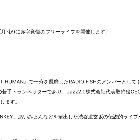
3(月･祝)に赤字覚悟のフリーライブを開催します。
 HUMAN』で一斉を風靡したRADIO FISHのメンバーとして
の若手トランペッターであり、Jazz2.0株式会社代表取締役CE
えします。
OW MONKEY、あいみょんなどを輩出した渋谷道玄坂の伝説的ライブ