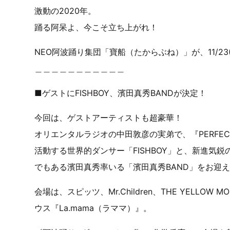
激動の2020年。
踊る阿呆よ、今こそ立ち上がれ！
NEO阿波踊り集団「寶船（たからぶね）」が、11/2
＿＿＿＿＿＿＿＿＿＿＿
■ゲストにFISHBOY、濱田真秀BANDが決定！
今回は、ゲストアーティストも超豪華！
オリエンタルラジオの中田敦彦の実弟で、『PERFECT
活動する世界的ダンサー「FISHBOY」と、新進気鋭
でもある濱田真秀率いる「濱田真秀BAND」をお迎
会場は、スピッツ、Mr.Children、THE YELL
ウス『La.mama（ラママ）』。