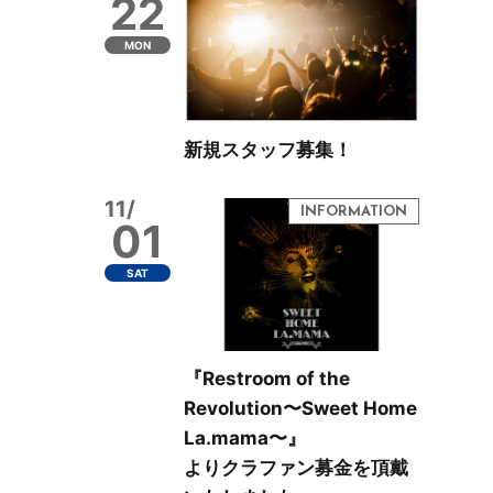
22
MON
新規スタッフ募集！
11/
01
SAT
『Restroom of the
Revolution〜Sweet Home
La.mama〜』
よりクラファン募金を頂戴