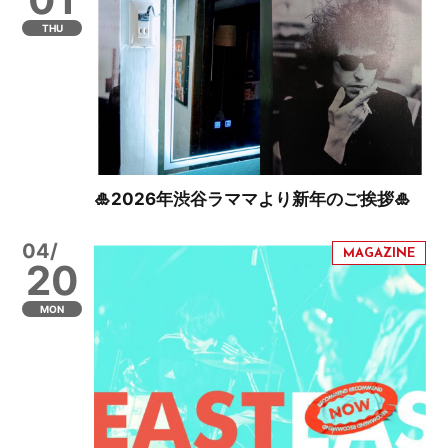
THU
🎍2026年渋谷ラママより新年のご挨拶🎍
04/
20
MON