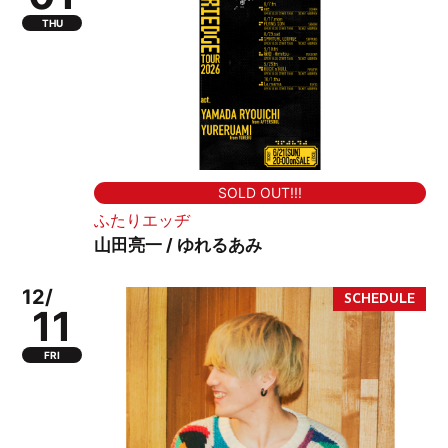
THU
SOLD OUT!!!
ふたりエッヂ
山田亮一 / ゆれるあみ
12/
11
FRI