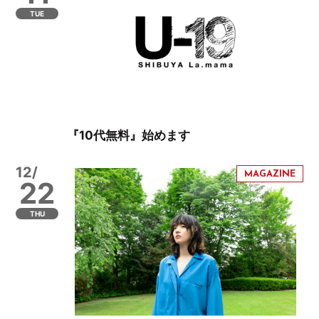
TUE
『10代無料』始めます
12/
22
THU