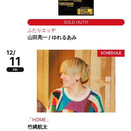
SOLD OUT!!!
ふたりエッヂ
山田亮一 / ゆれるあみ
12/
11
FRI
「HOME」
竹縄航太