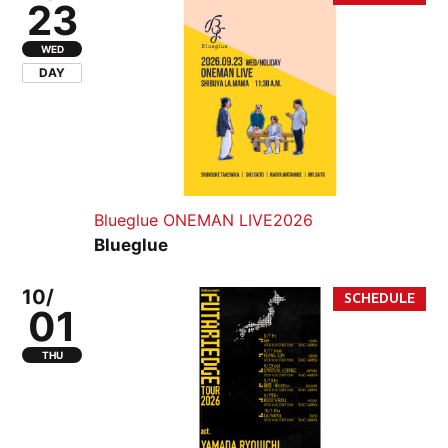
23
WED
DAY
Blueglue ONEMAN LIVE2026
Blueglue
10/
01
THU