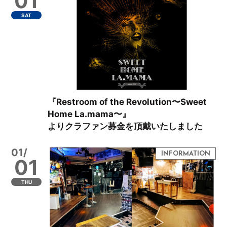
01
SAT
『Restroom of the Revolution〜Sweet
Home La.mama〜』
よりクラファン募金を頂戴いたしました
01/
01
THU