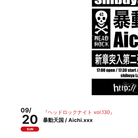
09/
『ヘッドロックナイト vol.130』
20
暴動天国 / Aichi.xxx
SUN