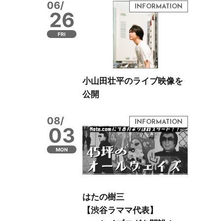
06/
26
FRI
小山田壮平のライブ映像を
公開
08/
03
MON
はたの樹三
【渋谷ラママ代表】