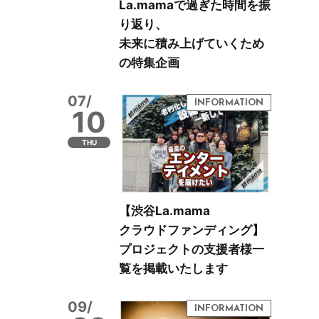
La.mamaで過ぎた時間を振
り返り、
未来に積み上げていくため
の特集企画
07/
10
THU
【渋谷La.mama
クラウドファンディング】
プロジェクトの支援者様一
覧を掲載いたします
09/