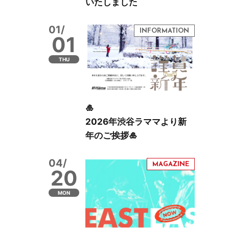
いたしました
01/
01
THU
🎍
2026年渋谷ラママより新
年のご挨拶🎍
04/
20
MON