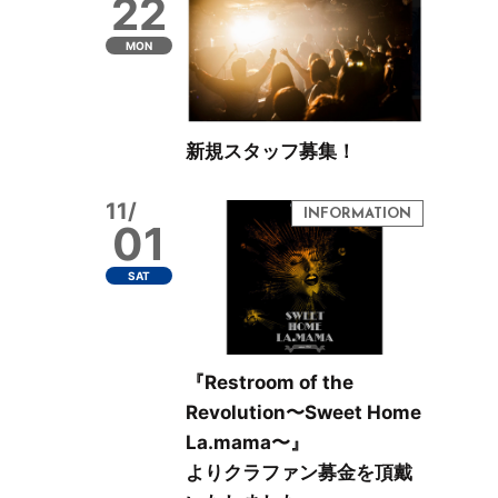
22
MON
新規スタッフ募集！
11/
01
SAT
『Restroom of the
Revolution〜Sweet Home
La.mama〜』
よりクラファン募金を頂戴