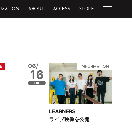
RMATION
ABOUT
ACCESS
STORE
06/
16
TUE
LEARNERS
ライブ映像を公開