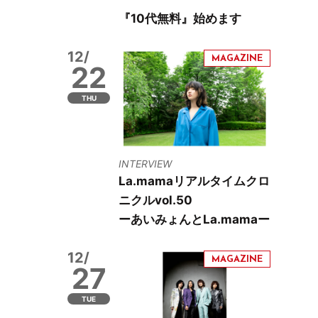
『10代無料』始めます
12/
22
THU
INTERVIEW
La.mamaリアルタイムクロ
ニクルvol.50
ーあいみょんとLa.mamaー
12/
27
TUE