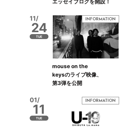
エッセイブログを開設！
11/
24
TUE
mouse on the
keysのライブ映像、
第3弾を公開
01/
11
TUE