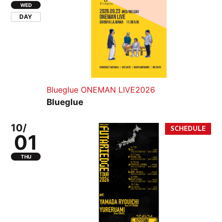
WED
DAY
Blueglue ONEMAN LIVE2026
Blueglue
10/
01
THU