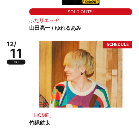
SOLD OUT!!!
ふたりエッヂ
山田亮一 / ゆれるあみ
12/
11
FRI
「HOME」
竹縄航太