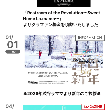
『Restroom of the Revolution〜Sweet
Home La.mama〜』
よりクラファン募金を頂戴いたしました
01/
01
THU
🎍2026年渋谷ラママより新年のご挨拶🎍
04/