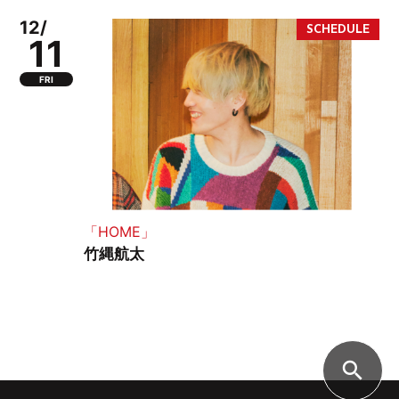
12/
11
FRI
「HOME」
竹縄航太
search