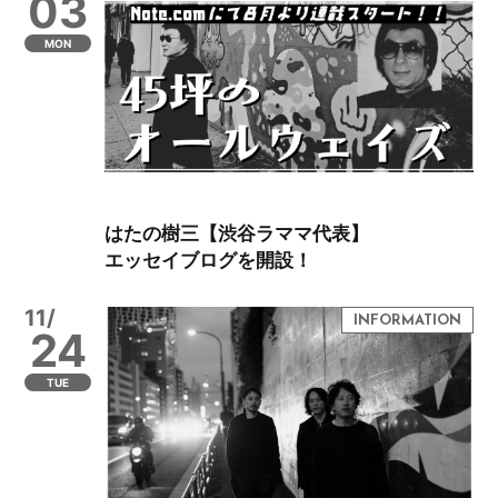
03
MON
はたの樹三【渋谷ラママ代表】
エッセイブログを開設！
11/
24
TUE