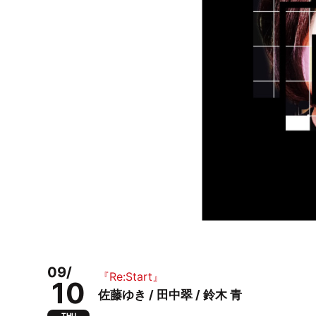
09/
『Re:Start』
10
佐藤ゆき / 田中翠 / 鈴木 青
THU