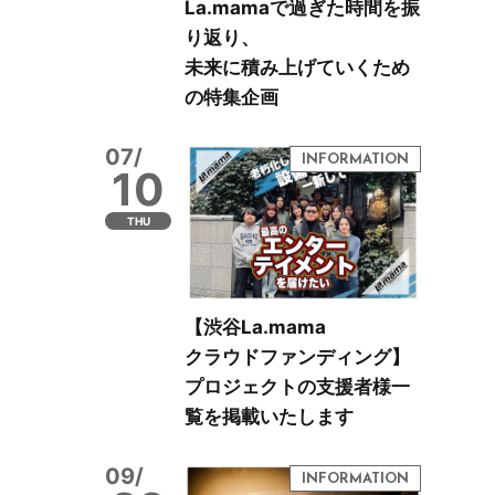
La.mamaで過ぎた時間を振
り返り、
未来に積み上げていくため
の特集企画
07/
10
THU
【渋谷La.mama
クラウドファンディング】
プロジェクトの支援者様一
覧を掲載いたします
09/