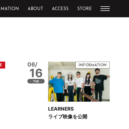
RMATION
ABOUT
ACCESS
STORE
06/
16
TUE
LEARNERS
ライブ映像を公開