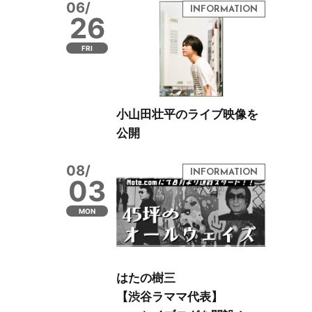
06/
26
FRI
小山田壮平のライブ映像を
公開
08/
03
MON
はたの樹三
【渋谷ラママ代表】