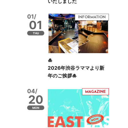
いたしました
01/
01
THU
🎍
2026年渋谷ラママより新
年のご挨拶🎍
04/
20
MON