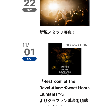
22
MON
新規スタッフ募集！
11/
01
SAT
『Restroom of the
Revolution〜Sweet Home
La.mama〜』
よりクラファン募金を頂戴