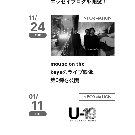
エッセイブログを開設！
11/
24
TUE
mouse on the
keysのライブ映像、
第3弾を公開
01/
11
TUE