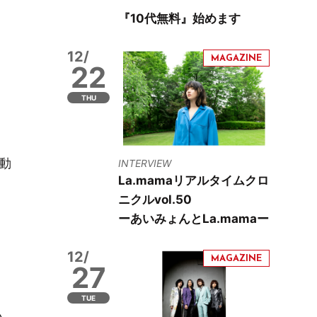
『10代無料』始めます
12/
22
THU
動
INTERVIEW
La.mamaリアルタイムクロ
ニクルvol.50
ーあいみょんとLa.mamaー
12/
27
TUE
い