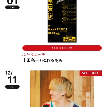
01
THU
SOLD OUT!!!
ふたりエッヂ
山田亮一 / ゆれるあみ
12/
11
FRI