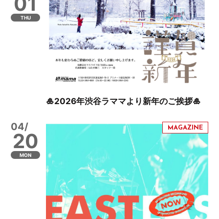
01
THU
🎍2026年渋谷ラママより新年のご挨拶🎍
04/
20
MON