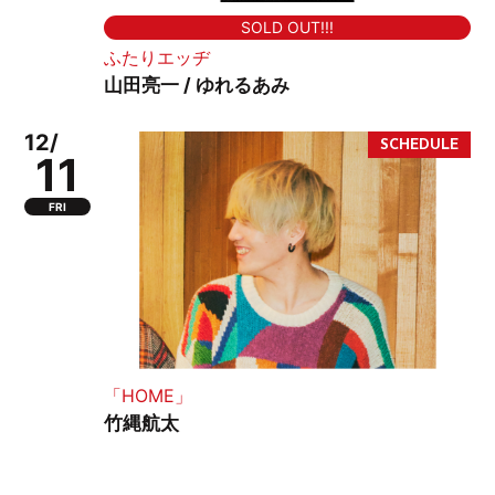
SOLD OUT!!!
ふたりエッヂ
山田亮一 / ゆれるあみ
12/
11
FRI
「HOME」
竹縄航太