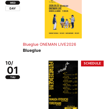
WED
DAY
Blueglue ONEMAN LIVE2026
Blueglue
10/
01
THU