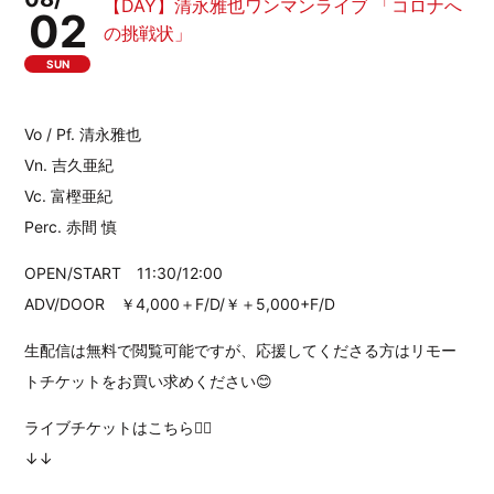
【DAY】清永雅也ワンマンライブ 「コロナへ
02
の挑戦状」
SUN
Vo / Pf. 清永雅也
Vn. 吉久亜紀
Vc. 富樫亜紀
Perc. 赤間 慎
OPEN/START 11:30/12:00
ADV/DOOR ￥4,000＋F/D/￥＋5,000+F/D
生配信は無料で閲覧可能ですが、応援してくださる方はリモー
トチケットをお買い求めください😊
ライブチケットはこちら💁‍♂️
↓↓