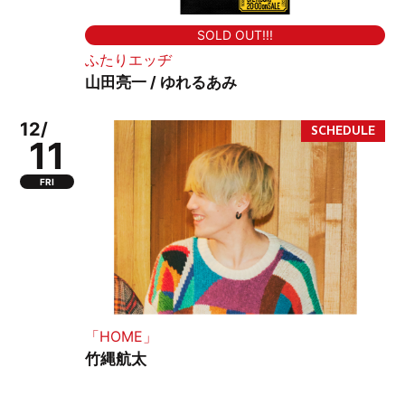
SOLD OUT!!!
ふたりエッヂ
山田亮一 / ゆれるあみ
12/
11
FRI
「HOME」
竹縄航太