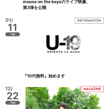
mouse on the keysのライブ映像、
第3弾を公開
01/
11
TUE
『10代無料』始めます
12/
22
THU