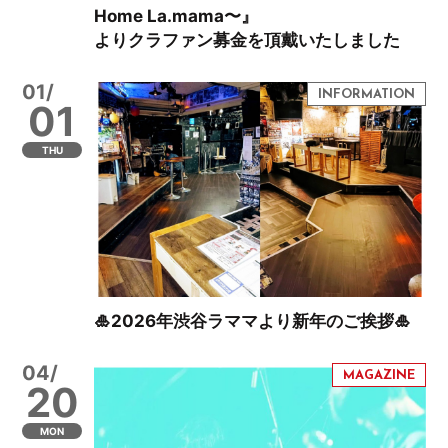
Home La.mama〜』
よりクラファン募金を頂戴いたしました
01/
01
THU
🎍2026年渋谷ラママより新年のご挨拶🎍
04/
20
MON