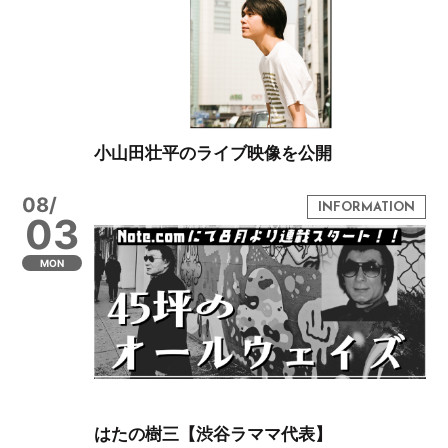
小山田壮平のライブ映像を公開
08/
03
MON
はたの樹三【渋谷ラママ代表】