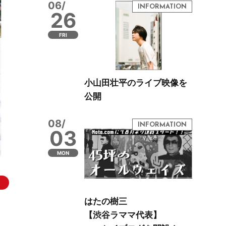
06/
26
FRI
小山田壮平のライブ映像を
公開
08/
03
MON
はたの樹三
【渋谷ラママ代表】