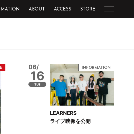
RMATION
ABOUT
ACCESS
STORE
06/
16
TUE
LEARNERS
ライブ映像を公開