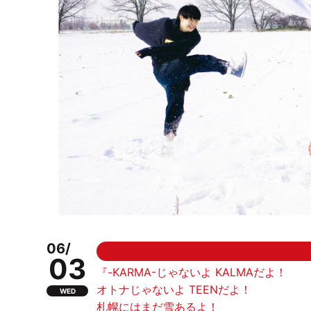
06/
03
『-KARMA-じゃないよ KALMAだよ！
オトナじゃないよ TEENだよ！
WED
札幌にはまだ雪あるよ！