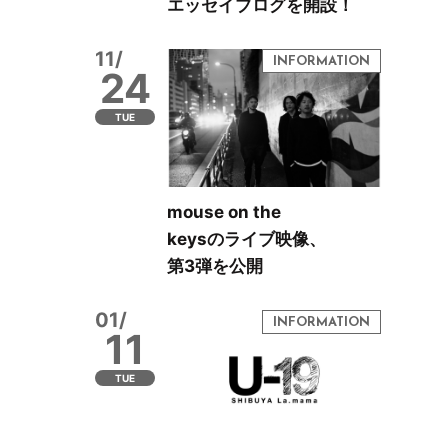
エッセイブログを開設！
11/
24
TUE
mouse on the
keysのライブ映像、
第3弾を公開
01/
11
TUE