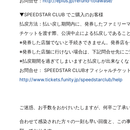
お問合せ：
http://eplus.jp/refund-toiawase/
▼SPEEDSTAR CLUB でご購入のお客様
払戻方法：払い戻し期間内に、発券したファミリー
チケットを渡す際、公演中止による払戻しであるこ
※発券した店舗でないと手続きできません。発券店を
※発券した店舗に行けない場合は、下記問合せ先にご
※払戻期間を過ぎてしまいますと払戻しが出来なくな
お問合せ： SPEEDSTAR CLUBオフィシャルチケ
http://www.tickets.funity.jp/speedstarclub/help
ご迷惑、お手数をおかけいたしますが、何卒ご了承
合わせて感染された方々の一刻も早い回復と、この