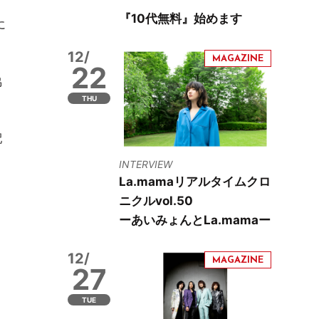
『10代無料』始めます
に
12/
22
協
THU
配
INTERVIEW
La.mamaリアルタイムクロ
ニクルvol.50
ーあいみょんとLa.mamaー
12/
27
TUE