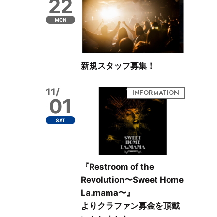
22
MON
新規スタッフ募集！
11/
01
SAT
『Restroom of the
Revolution〜Sweet Home
La.mama〜』
よりクラファン募金を頂戴