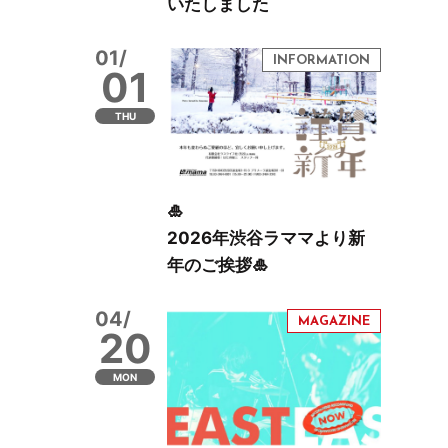
いたしました
01/
01
THU
🎍
2026年渋谷ラママより新
年のご挨拶🎍
04/
20
MON