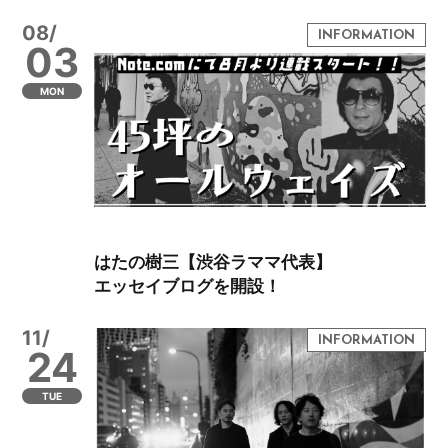
08/
03
MON
はたの樹三【渋谷ラママ代表】
エッセイブログを開設！
11/
24
TUE