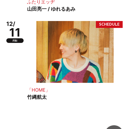
ふたりエッヂ
山田亮一 / ゆれるあみ
12/
11
FRI
「HOME」
竹縄航太