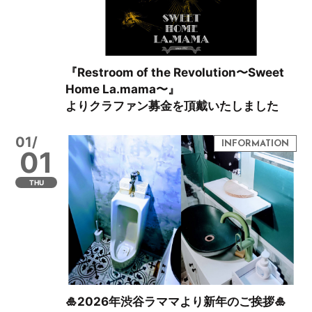
『Restroom of the Revolution〜Sweet
Home La.mama〜』
よりクラファン募金を頂戴いたしました
01/
01
THU
🎍2026年渋谷ラママより新年のご挨拶🎍