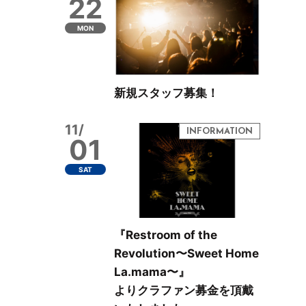
22
MON
新規スタッフ募集！
11/
01
SAT
『Restroom of the
Revolution〜Sweet Home
La.mama〜』
よりクラファン募金を頂戴