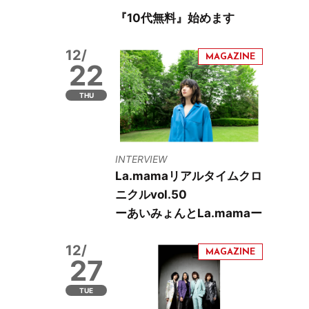
『10代無料』始めます
12/
22
THU
INTERVIEW
La.mamaリアルタイムクロ
ニクルvol.50
ーあいみょんとLa.mamaー
12/
27
TUE