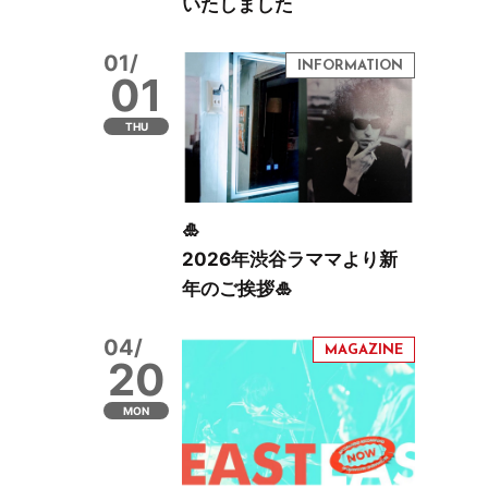
いたしました
01/
01
THU
🎍
2026年渋谷ラママより新
年のご挨拶🎍
04/
20
MON