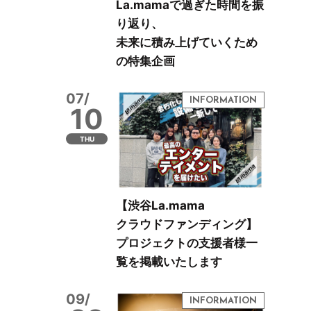
La.mamaで過ぎた時間を振
り返り、
未来に積み上げていくため
の特集企画
07/
10
THU
【渋谷La.mama
クラウドファンディング】
プロジェクトの支援者様一
覧を掲載いたします
09/