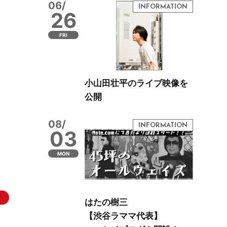
06/
26
FRI
小山田壮平のライブ映像を
公開
08/
03
MON
はたの樹三
【渋谷ラママ代表】