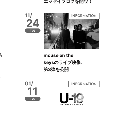
エッセイブログを開設！
11/
24
TUE
防
mouse on the
keysのライブ映像、
第3弾を公開
ま
01/
11
TUE