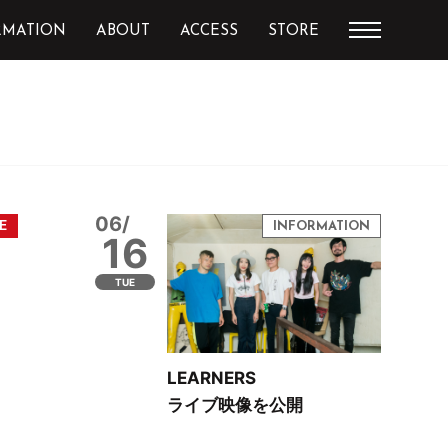
RMATION
ABOUT
ACCESS
STORE
06/
16
TUE
LEARNERS
ライブ映像を公開