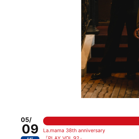
05/
09
La.mama 38th anniversary
『PLAY VOL.92』
SAT