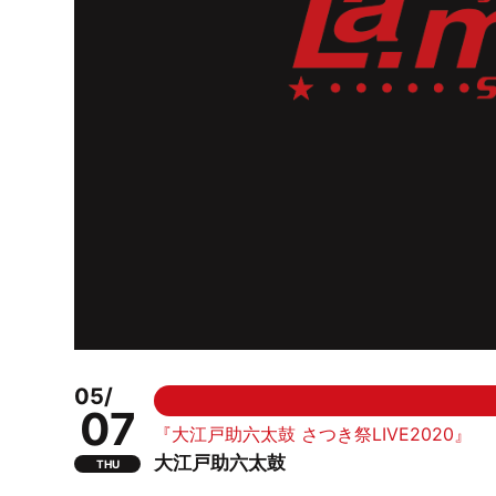
05/
07
『大江戸助六太鼓 さつき祭LIVE2020』
大江戸助六太鼓
THU