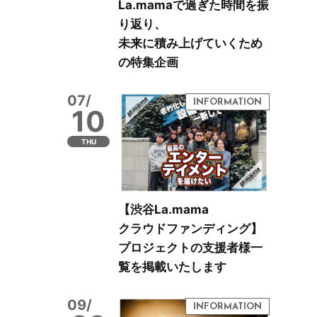
La.mamaで過ぎた時間を振
り返り、
未来に積み上げていくため
の特集企画
07/
10
THU
【渋谷La.mama
クラウドファンディング】
プロジェクトの支援者様一
覧を掲載いたします
09/