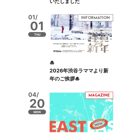
いたしました
01/
01
THU
🎍
2026年渋谷ラママより新
年のご挨拶🎍
04/
20
MON