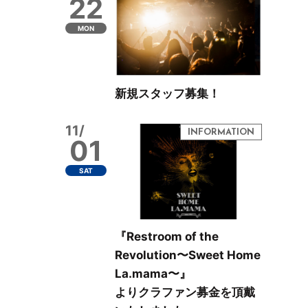
22
MON
新規スタッフ募集！
11/
01
SAT
『Restroom of the
Revolution〜Sweet Home
La.mama〜』
よりクラファン募金を頂戴