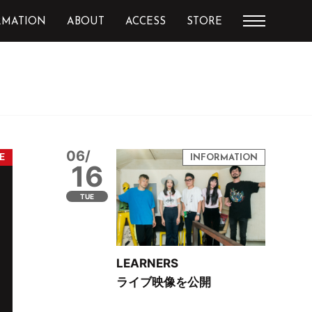
RMATION
ABOUT
ACCESS
STORE
06/
16
TUE
LEARNERS
ライブ映像を公開