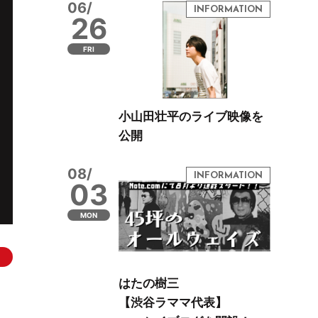
06/
26
FRI
小山田壮平のライブ映像を
公開
08/
03
MON
はたの樹三
【渋谷ラママ代表】