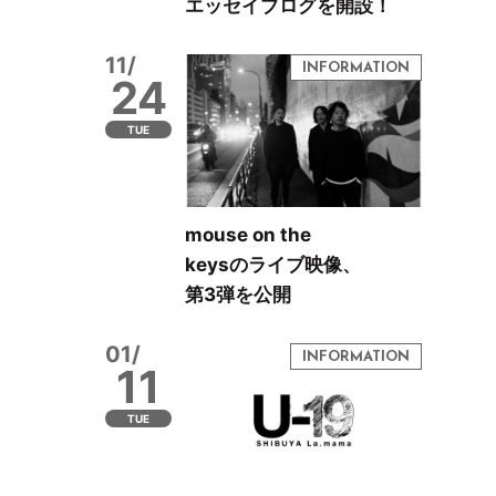
エッセイブログを開設！
11/
24
TUE
mouse on the
keysのライブ映像、
第3弾を公開
01/
11
TUE