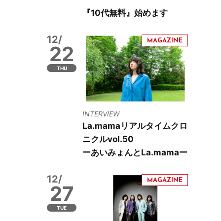
『10代無料』始めます
12/
22
THU
INTERVIEW
La.mamaリアルタイムクロ
ニクルvol.50
ーあいみょんとLa.mamaー
12/
27
TUE