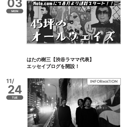
03
MON
はたの樹三【渋谷ラママ代表】
エッセイブログを開設！
11/
24
TUE