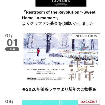
『Restroom of the Revolution〜Sweet
Home La.mama〜』
よりクラファン募金を頂戴いたしました
01/
01
THU
🎍2026年渋谷ラママより新年のご挨拶🎍
04/