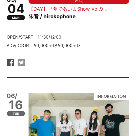
延期
04
【DAY】『夢であいまShow Vol.9 』
朱音 / hirokophone
MON
OPEN/START 11:30/12:00
ADV/DOOR ￥1,000＋D/￥1,000＋D
06/
16
TUE