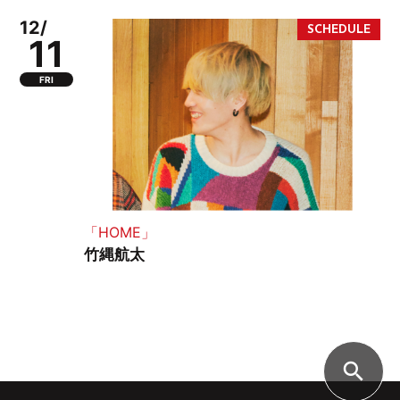
12/
11
FRI
「HOME」
竹縄航太
search