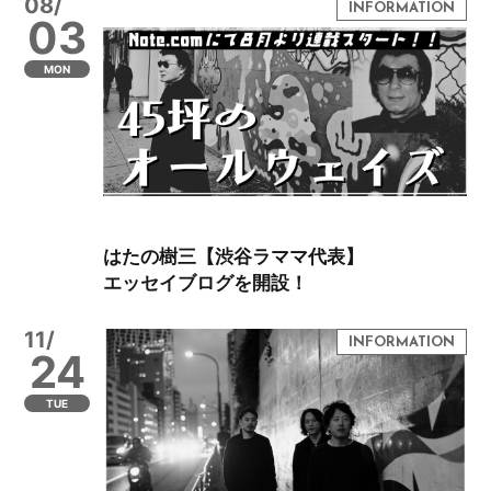
08/
03
MON
はたの樹三【渋谷ラママ代表】
エッセイブログを開設！
11/
24
TUE