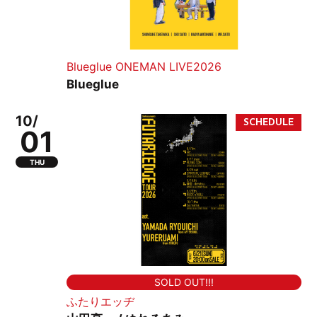
Blueglue ONEMAN LIVE2026
Blueglue
10/
01
THU
SOLD OUT!!!
ふたりエッヂ