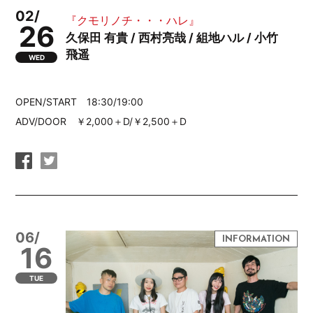
02/
『クモリノチ・・・ハレ』
26
久保田 有貴 / 西村亮哉 / 組地ハル / 小竹
飛遥
WED
OPEN/START 18:30/19:00
ADV/DOOR ￥2,000＋D/￥2,500＋D
06/
16
TUE