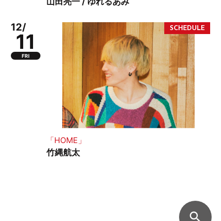
山田亮一 / ゆれるあみ
12/
11
FRI
「HOME」
竹縄航太
search