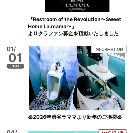
『Restroom of the Revolution〜Sweet
Home La.mama〜』
よりクラファン募金を頂戴いたしました
01/
01
THU
🎍2026年渋谷ラママより新年のご挨拶🎍
04/