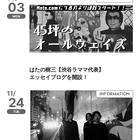
03
MON
はたの樹三【渋谷ラママ代表】
エッセイブログを開設！
11/
24
TUE