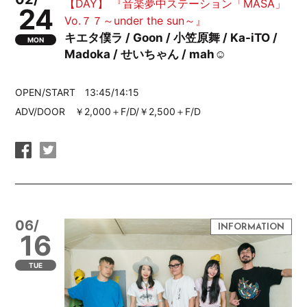
【DAY】 『音楽夢中ステーション「MASA」
24
Vo.７７～under the sun～』
キエタ僕ラ / Goon / 小笠原舞 / Ka-iTO /
MON
Madoka / せいちゃん / mah☺︎
OPEN/START 13:45/14:15
ADV/DOOR ￥2,000＋F/D/￥2,500＋F/D
06/
16
TUE