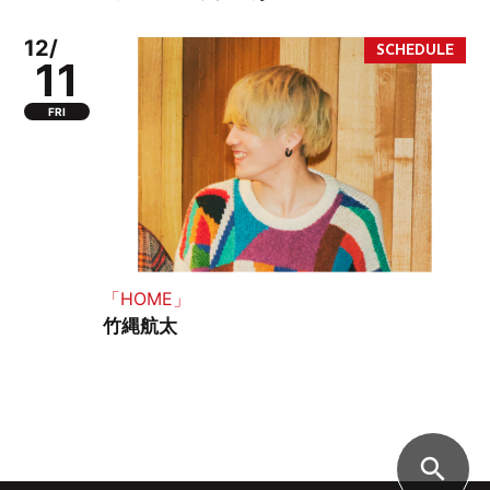
12/
11
FRI
「HOME」
竹縄航太
search