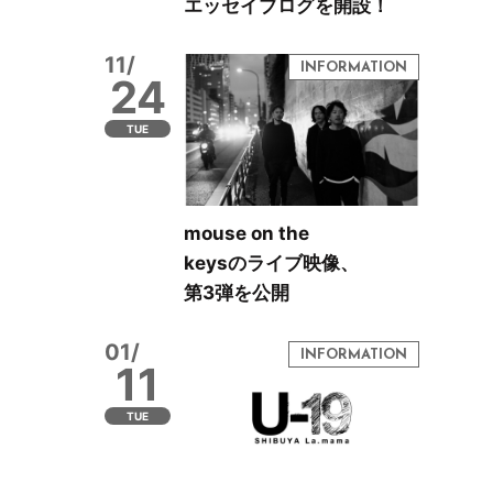
エッセイブログを開設！
11/
24
TUE
mouse on the
keysのライブ映像、
第3弾を公開
01/
11
TUE