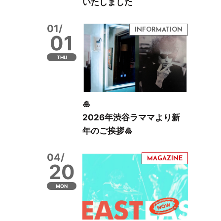
いたしました
01/
01
THU
🎍
2026年渋谷ラママより新
年のご挨拶🎍
04/
20
MON