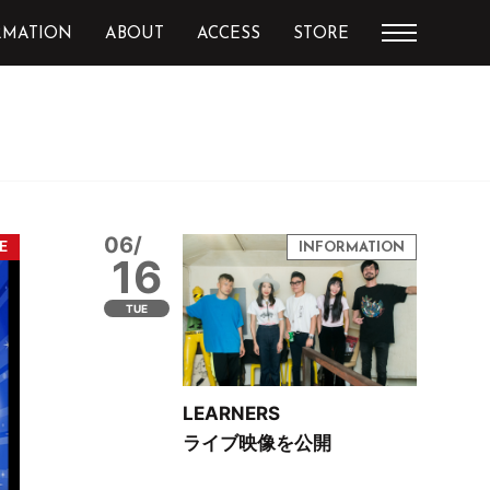
RMATION
ABOUT
ACCESS
STORE
06/
16
TUE
LEARNERS
ライブ映像を公開