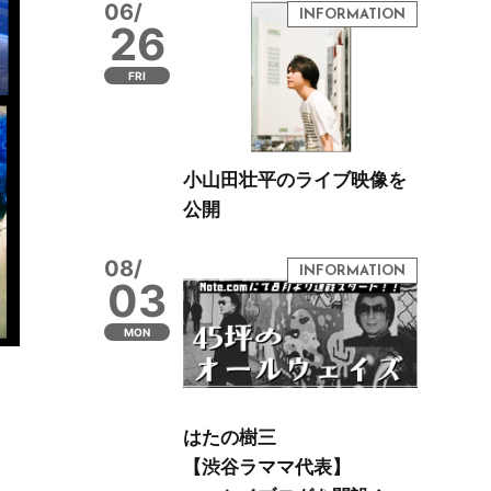
06/
26
FRI
小山田壮平のライブ映像を
公開
08/
03
MON
はたの樹三
【渋谷ラママ代表】