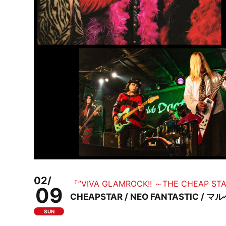
02/
『”VIVA GLAMROCK!! ～THE CHEAP
09
CHEAPSTAR / NEO FANTASTIC / マ
SUN