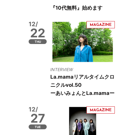
『10代無料』始めます
12/
22
THU
INTERVIEW
La.mamaリアルタイムクロ
ニクルvol.50
ーあいみょんとLa.mamaー
12/
27
TUE