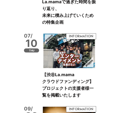
La.mamaで過ぎた時間を振
り返り、
未来に積み上げていくため
の特集企画
07/
10
THU
【渋谷La.mama
クラウドファンディング】
プロジェクトの支援者様一
覧を掲載いたします
09/