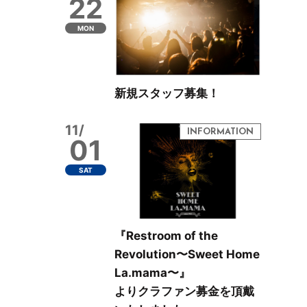
22
MON
新規スタッフ募集！
11/
01
SAT
『Restroom of the
Revolution〜Sweet Home
La.mama〜』
よりクラファン募金を頂戴