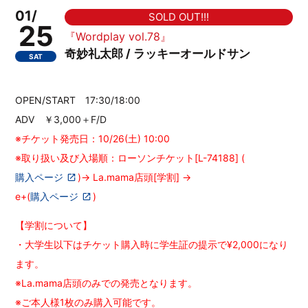
01/
SOLD OUT!!!
25
『Wordplay vol.78』
奇妙礼太郎 / ラッキーオールドサン
SAT
OPEN/START 17:30/18:00
ADV ￥3,000＋F/D
※チケット発売日：10/26(土) 10:00
※取り扱い及び入場順：ローソンチケット[L-74188] (
購入ページ
)→ La.mama店頭[学割] →
e+(
購入ページ
)
【学割について】
・大学生以下はチケット購入時に学生証の提示で¥2,000になり
ます。
※La.mama店頭のみでの発売となります。
※ご本人様1枚のみ購入可能です。