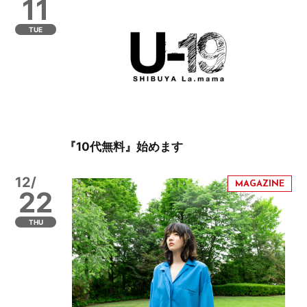
11
TUE
『10代無料』始めます
12/
22
THU