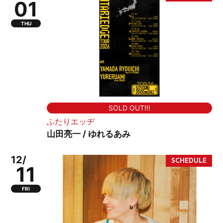
01
THU
SOLD OUT!!!
ふたりエッヂ
山田亮一 / ゆれるあみ
12/
11
FRI