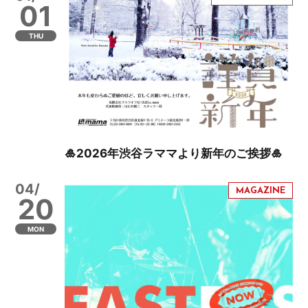
01
THU
🎍2026年渋谷ラママより新年のご挨拶🎍
04/
20
MON