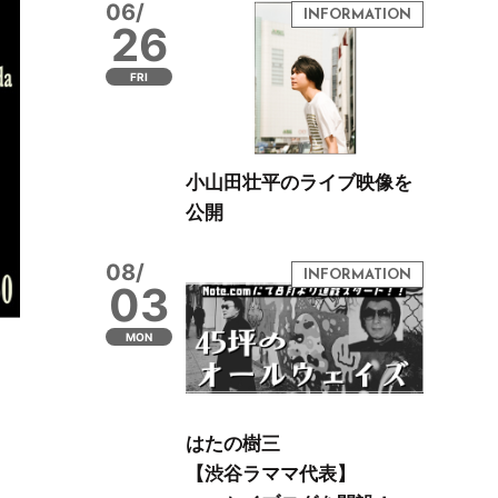
06/
26
FRI
小山田壮平のライブ映像を
公開
08/
03
MON
はたの樹三
【渋谷ラママ代表】