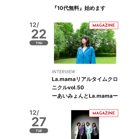
『10代無料』始めます
12/
22
THU
INTERVIEW
La.mamaリアルタイムクロ
ニクルvol.50
ーあいみょんとLa.mamaー
12/
27
TUE