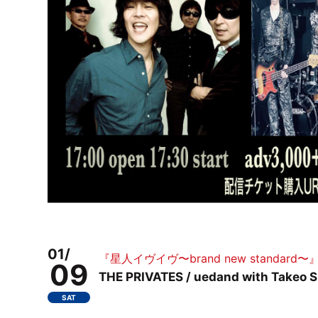
01/
『星人イヴイヴ〜brand new standard〜
09
THE PRIVATES / uedand with Take
SAT