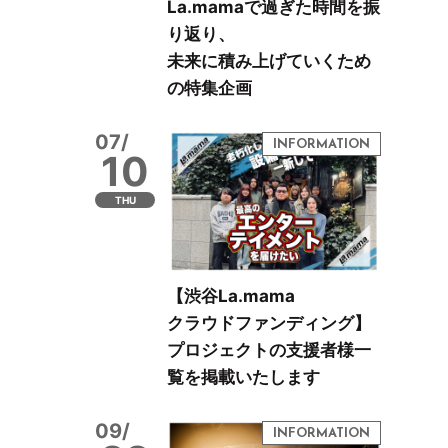
La.mamaで過ぎた時間を振
り返り、
未来に積み上げていくため
の特集企画
07/
10
THU
【渋谷La.mama
クラウドファンディング】
プロジェクトの支援者様一
覧を掲載いたします
09/