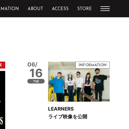
RMATION
ABOUT
ACCESS
STORE
06/
16
TUE
LEARNERS
ライブ映像を公開