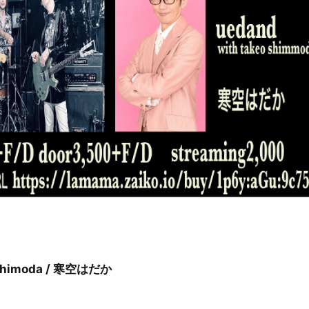
』
o Shimoda / 寒空はだか