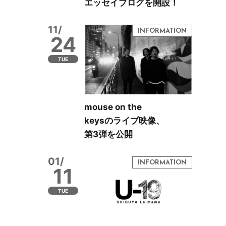
エッセイブログを開設！
11/
24
TUE
mouse on the
keysのライブ映像、
第3弾を公開
01/
11
TUE