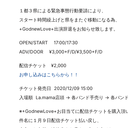
１都３県による緊急事態行動要請により、
スタート時間繰上げと県をまたぐ移動になる為、
+GodnewLove+
出演辞退をお知らせ致します。
OPEN/START
17:00/17:30
ADV/DOOR
¥3,000+F/D/¥3,500+F/D
配信チケット
¥2,000
お申し込みはこちらから！！
チケット発売日
2020/12/09 15:00
入場順
La.mama
店頭
→
各バンド手売り
→
各バン
※+GodnewLove+
お目当てに配信チケットを購入頂
件名に１月９日配信チケット払い戻し、