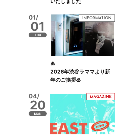
いたしました
01/
01
THU
🎍
2026年渋谷ラママより新
年のご挨拶🎍
04/
20
MON