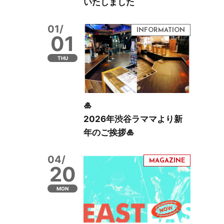
いたしました
01/
01
THU
🎍
2026年渋谷ラママより新
年のご挨拶🎍
04/
20
MON