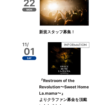
22
MON
新規スタッフ募集！
11/
01
SAT
『Restroom of the
Revolution〜Sweet Home
La.mama〜』
よりクラファン募金を頂戴