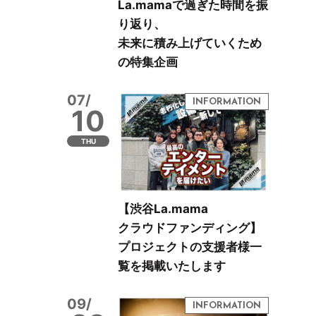
La.mamaで過ぎた時間を振
り返り、
未来に積み上げていくため
の特集企画
07/
10
THU
【渋谷La.mama
クラウドファンディング】
プロジェクトの支援者様一
覧を掲載いたします
09/