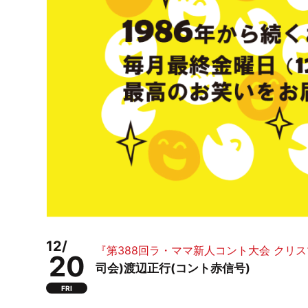
12/
『第388回ラ・ママ新人コント大会 クリ
20
司会)渡辺正行(コント赤信号)
FRI