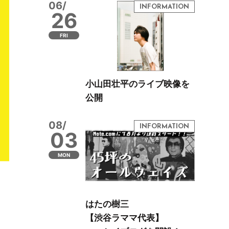
06/
26
FRI
小山田壮平のライブ映像を
公開
08/
03
MON
はたの樹三
【渋谷ラママ代表】