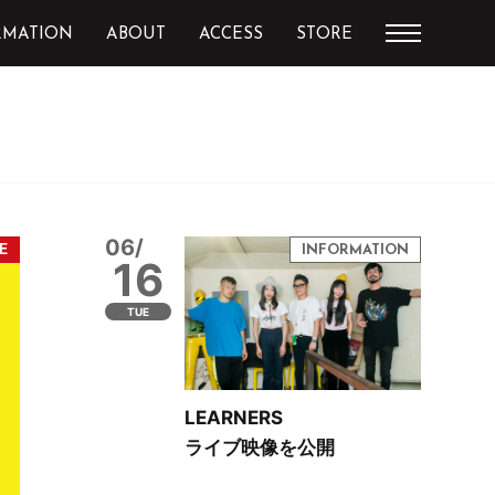
RMATION
ABOUT
ACCESS
STORE
06/
16
TUE
LEARNERS
ライブ映像を公開