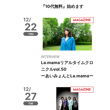
『10代無料』始めます
12/
22
THU
INTERVIEW
La.mamaリアルタイムクロ
ニクルvol.50
ーあいみょんとLa.mamaー
12/
27
TUE