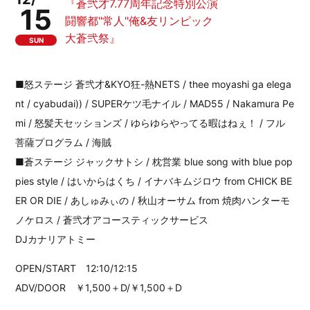
『蒼弐才7.77周年記念特別公演
15
闘響都"常人"俺&友リンピック
大蒼弐祭』
SUN
■怒ステージ 蒼弐才&KYO狂-熱NETS / thee moyashi ga elega
nt / cyabudai)) / SUPERケツ毛ナイル / MAD55 / Nakamura Pe
mi / 怒髪天セッションズ / ゆらゆらやってる暇はねぇ！ / フル
菩薩プログラム / 海賊
■蒼ステージ ジャックサトシ / 枕営業 blue song with blue pop
pies style / はいからはくち / イナバキムジロウ from CHICK BE
ER OR DIE / あしゅみぃの / 秋山オーサム from 焼肉ハンターモ
ノケロス / 蒼弐才アコースティックサービス
DJカナリアトミー
OPEN/START 12:10/12:15
ADV/DOOR ￥1,500＋D/￥1,500＋D