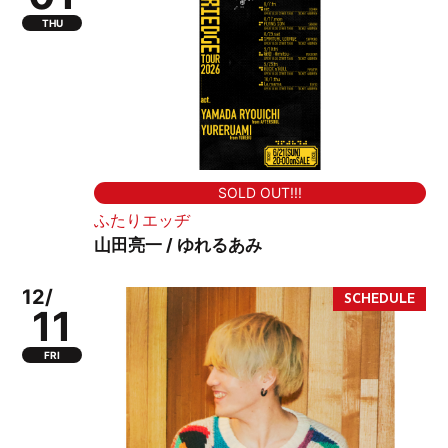
THU
SOLD OUT!!!
ふたりエッヂ
山田亮一 / ゆれるあみ
12/
11
FRI