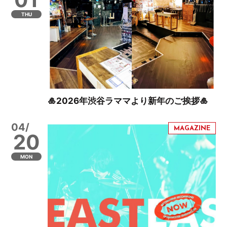
THU
🎍2026年渋谷ラママより新年のご挨拶🎍
04/
20
MON