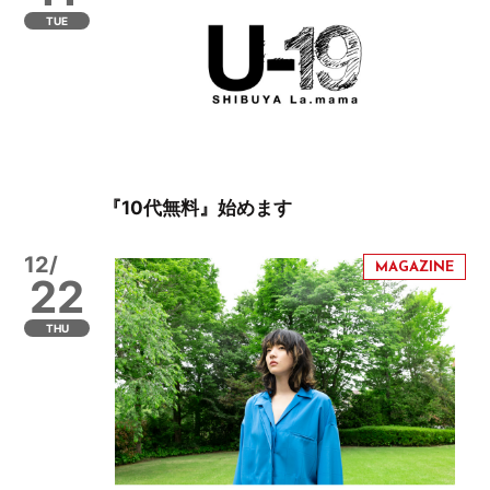
TUE
『10代無料』始めます
12/
22
THU