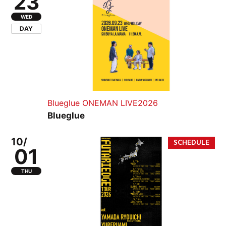
23
WED
DAY
Blueglue ONEMAN LIVE2026
Blueglue
10/
01
THU