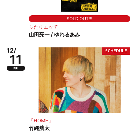
SOLD OUT!!!
ふたりエッヂ
山田亮一 / ゆれるあみ
12/
11
FRI
「HOME」
竹縄航太