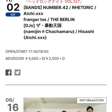
『ヘッドロックナイト VOL.127』
02
[BANDS] NUMBER.42 / RHETORIC /
Aichi.xxx
SAT
franger los / THE BERLIN
[DJs] ザ・暴動天国
(namijin☆Chachamaru) / Hisashi
(Aichi.xxx)
OPEN/START 17:30/18:00
ADV/DOOR ￥3,000＋D/￥3,500＋D
06/
16