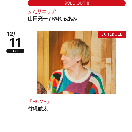
SOLD OUT!!!
ふたりエッヂ
山田亮一 / ゆれるあみ
12/
11
FRI
「HOME」
竹縄航太