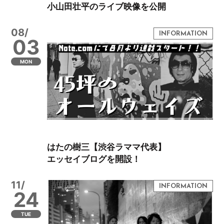
小山田壮平のライブ映像を公開
08/
03
MON
はたの樹三【渋谷ラママ代表】
エッセイブログを開設！
11/
24
TUE