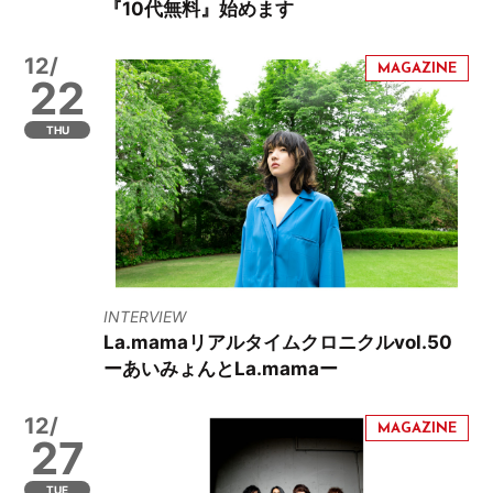
『10代無料』始めます
12/
22
THU
INTERVIEW
La.mamaリアルタイムクロニクルvol.50
ーあいみょんとLa.mamaー
12/
27
TUE