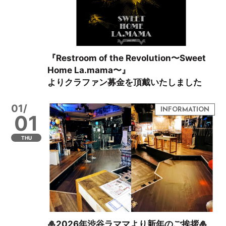
『Restroom of the Revolution〜Sweet
Home La.mama〜』
よりクラファン募金を頂戴いたしました
01/
01
THU
🎍2026年渋谷ラママより新年のご挨拶🎍