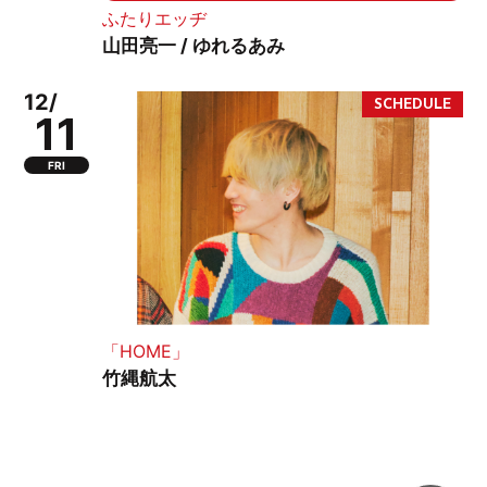
ふたりエッヂ
山田亮一 / ゆれるあみ
12/
11
FRI
「HOME」
竹縄航太