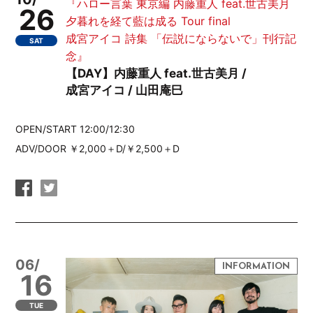
『ハロー言葉 東京編 内藤重人 feat.世古美月
26
夕暮れを経て藍は成る Tour final
成宮アイコ 詩集 「伝説にならないで」刊行記
SAT
念』
【DAY】内藤重人 feat.世古美月 /
成宮アイコ / 山田庵巳
OPEN/START 12:00/12:30
ADV/DOOR ￥2,000＋D/￥2,500＋D
06/
16
TUE