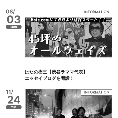
08/
03
MON
はたの樹三【渋谷ラママ代表】
エッセイブログを開設！
11/
24
TUE