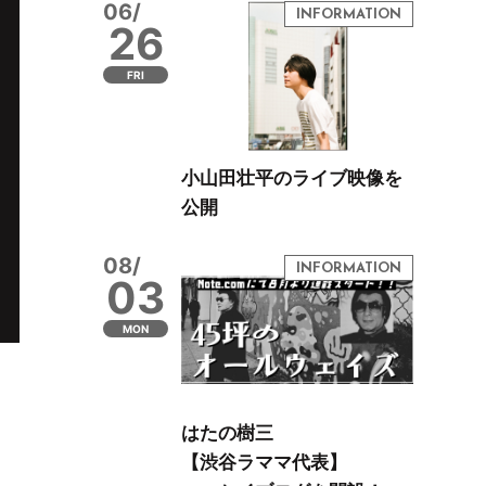
06/
26
FRI
小山田壮平のライブ映像を
公開
08/
03
MON
はたの樹三
【渋谷ラママ代表】