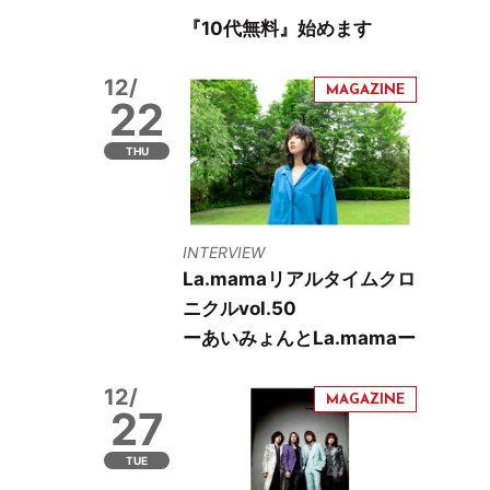
『10代無料』始めます
12/
22
THU
INTERVIEW
La.mamaリアルタイムクロ
ニクルvol.50
ーあいみょんとLa.mamaー
12/
27
TUE