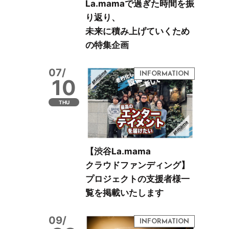
La.mamaで過ぎた時間を振
り返り、
未来に積み上げていくため
の特集企画
07/
10
THU
【渋谷La.mama
クラウドファンディング】
プロジェクトの支援者様一
覧を掲載いたします
09/