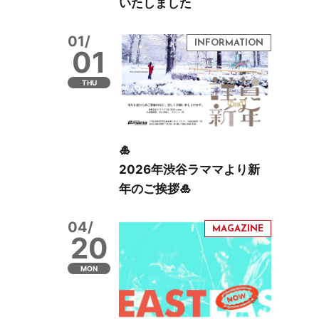
いたしました
01/
01
THU
🎍
2026年渋谷ラママより新
年のご挨拶🎍
04/
20
MON