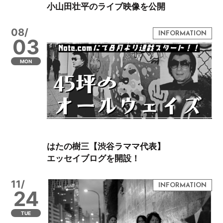
小山田壮平のライブ映像を公開
08/
03
MON
はたの樹三【渋谷ラママ代表】
エッセイブログを開設！
11/
24
TUE