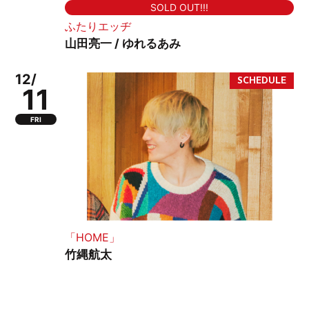
SOLD OUT!!!
ふたりエッヂ
山田亮一 / ゆれるあみ
12/
11
FRI
「HOME」
竹縄航太