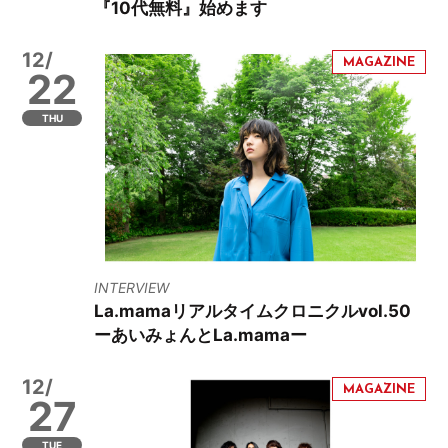
『10代無料』始めます
12/
22
THU
INTERVIEW
La.mamaリアルタイムクロニクルvol.50
ーあいみょんとLa.mamaー
12/
27
TUE